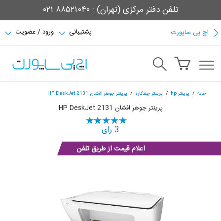
تلفن دفتر مرکزی (تهران) : ۸۸۵۲۱۰۴۰ ۰۲۱
پشتیبانی
ورود / عضویت
اچ پی ساپورت
خانه
پرینتر hp
پرینتر چندکاره
پرینتر جوهر افشان HP DeskJet 2131
پرینتر جوهر افشان HP DeskJet 2131
3 رای
اعلام قیمت از طریق تلفن