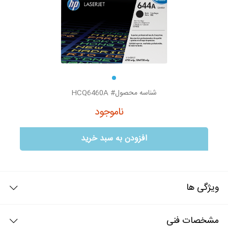
شناسه محصول# HCQ6460A
ناموجود
افزودن به سبد خرید
ویژگی ها
کارتریج طرح اصلی hp 644A مشکی
مشخصات فنی