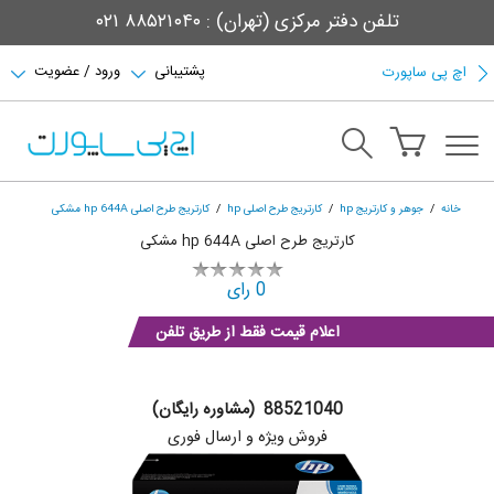
تلفن دفتر مرکزی (تهران) : ۸۸۵۲۱۰۴۰ ۰۲۱
پشتیبانی
ورود / عضویت
اچ پی ساپورت
خانه
جوهر و کارتریج hp
کارتریج طرح اصلی hp
کارتریج طرح اصلی hp 644A مشکی
کارتریج طرح اصلی hp 644A مشکی
0 رای
اعلام قیمت فقط از طریق تلفن
88521040 (مشاوره رایگان)
فروش ویژه و ارسال فوری