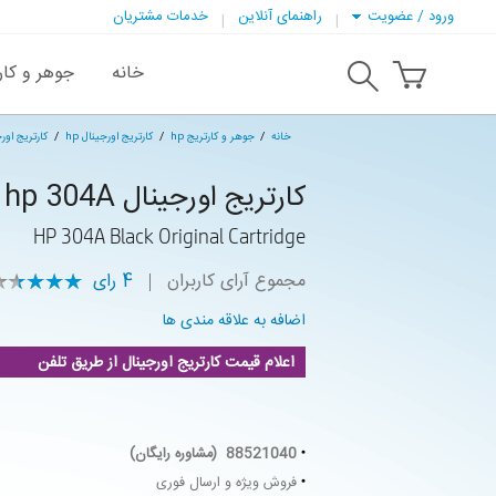
ورود / عضویت
راهنمای آنلاین
خدمات مشتریان
خانه
جوهر و کار
خانه
جوهر و کارتریج hp
کارتریج اورجینال hp
کارتریج اورجینال 4A
کارتریج اورجینال hp 304A مشکی
HP 304A Black Original Cartridge
مجموع آرای کاربران
4
رای
اضافه به علاقه مندی ها
اعلام قیمت کارتریج اورجینال از طریق تلفن
88521040 (مشاوره رایگان)
فروش ویژه و ارسال فوری