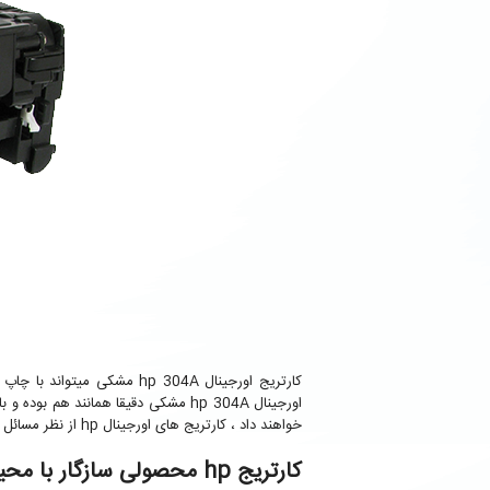
کارتریج اورجینال hp 304A 
اورجینال hp 304A مشکی دقیقا همانند هم بوده و با یک کیفیت تمام پرینت‌های شما را انجام میدهند، پرینتر های اچ پی با استفاده ار
خواهند داد ، کارتریج های اورجینال hp از نظر مسائل زیست محیطی محصولاتی هستند که کاملا با محیط زیست سازگار شده اند.
کارتریج hp محصولی سازگار با محیط زیست