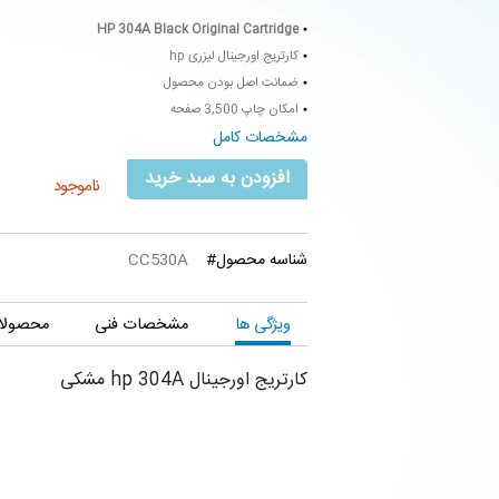
HP 304A Black Original Cartridge
کارتریج اورجینال لیزری hp
ضمانت اصل بودن محصول
امکان چاپ 3,500 صفحه
مشخصات کامل
افزودن به سبد خرید
ناموجود
شناسه محصول#
CC530A
ویژگی ها
مشخصات فنی
محصولات
کارتریج اورجینال hp 304A مشکی