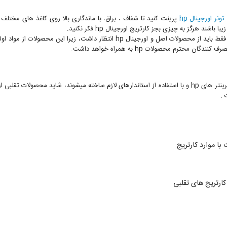
تونر اورجینال hp
پرینت کنید تا شفاف ، براق، با ماندگاری بالا روی کاغذ های مختل
د هرگز به چیزی بجز کارتریج اورجینال hp فکر نکنید.
ترم محصولات hp به همراه خواهد داشت.
کارتریج اورجینال hp 304A مشکی برای استفاده در پرینتر های hp و با استفاده از استاندارهای لازم ساخته میشو
 :
با موارد کارتریج
ارتریج های تقلبی