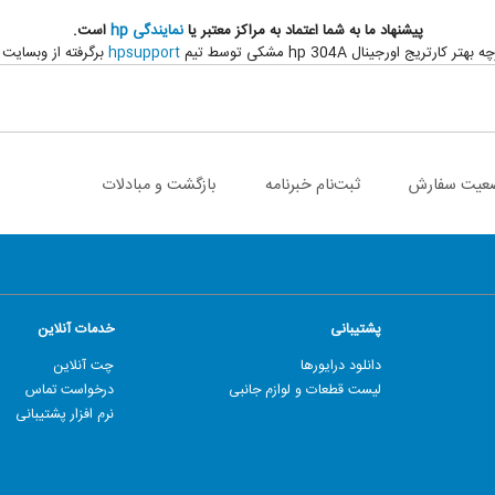
پیشنهاد ما به شما اعتماد به مراکز معتبر یا
نمایندگی
hp
است.
 اورجینال hp 304A مشکی توسط تیم
hpsupport
برگرفته از وبسای
عیت سفارش
ثبت‌نام خبرنامه
بازگشت و مبادلات
پشتیبانی
خدمات آنلاین
دانلود درایورها
چت آنلاین
لیست قطعات و لوازم جانبی
درخواست تماس
نرم افزار پشتیبانی