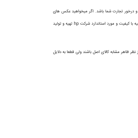
ف و درخور تجارت شما باشد. اگر میخواهید عکس های
خروجی رنگهایی واقعی و زیباتر از آنچه انتظار دارید را فقط باید از محصولات اصل و اورجینال hp انتظار داشت، زیرا این محصولات از مواد اولیه با کیفیت و مورد استاندارد شرکت hp تهیه و تولید
ند، شاید محصولات تقلبی از نظر ظاهر مشابه کالای اصل باشند ولی قطعا به دلایل