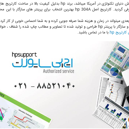
در مجله PC Magazin که یکی از مجله های پر فروش دنیای تکنولژی در آمریکا می
مصرف کنندگان به عنوان بهترین کالای کم دردسر معرفی گردید. کارتریج اصل hp 304A بهترین
یتواند در زمان و هزینه شما صرفه جویی کرده و به شما احساس خوبی از کار کردن با محصولات p
ازگار با پرینتر hp طراحی و تولید شده تا تصاویر و مطالب چاپ شده را شفاف ، خوانا و زیبا به نمایش بگذارد.
ارتریج hp
با ما در تماس باشید.