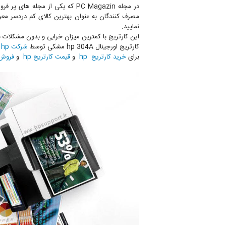
نمایید.
این کارتریج با کمترین میزان خرابی و بدون مشکلات بعدی م
کارتریج اورجینال hp 304A مشکی توسط
شرکت hp
و س
برای
خرید کارتریج hp
و
قیمت کارتریج hp
و
فروش ک