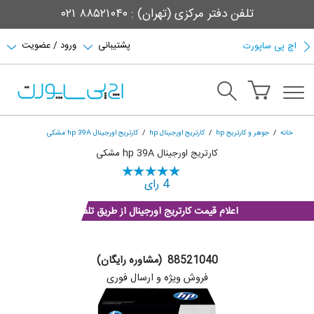
تلفن دفتر مرکزی (تهران) : ۸۸۵۲۱۰۴۰ ۰۲۱
پشتیبانی
ورود / عضویت
اچ پی ساپورت
خانه
جوهر و کارتریج hp
کارتریج اورجینال hp
کارتریج اورجینال hp 39A مشکی
کارتریج اورجینال hp 39A مشکی
4 رای
اعلام قیمت کارتریج اورجینال از طریق تلفن
88521040 (مشاوره رایگان)
فروش ویژه و ارسال فوری