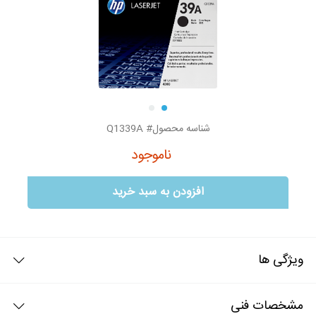
شناسه محصول# Q1339A
ناموجود
افزودن به سبد خرید
ویژگی ها
کارتریج اورجینال hp 39A مشکی
مشخصات فنی