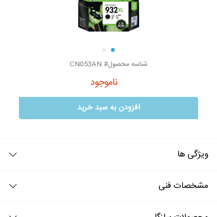
شناسه محصول# CN053AN
ناموجود
افزودن به سبد خرید
ویژگی ها
جوهر اورجینال hp 932XL مشکی
مشخصات فنی
جوهر اورجینال hp 932XL مشکی خروجی تصاویر زیبا و با کیفیت را به نمایش
خواهد گذاشت و تصاویر چاپ شده آن بسرعت خشک شده تا رنگها بدون هیچ