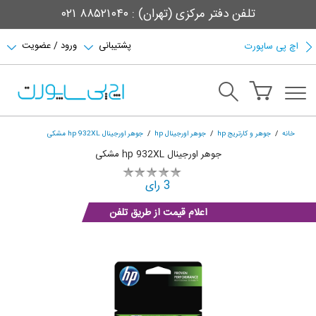
تلفن دفتر مرکزی (تهران) : ۸۸۵۲۱۰۴۰ ۰۲۱
پشتیبانی
ورود / عضویت
اچ پی ساپورت
خانه
جوهر و کارتریج hp
جوهر اورجینال hp
جوهر اورجینال hp 932XL مشکی
جوهر اورجینال hp 932XL مشکی
3 رای
اعلام قیمت از طریق تلفن