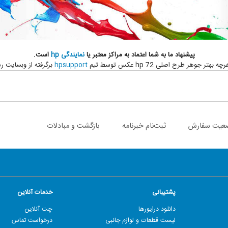
پیشنهاد ما به شما اعتماد به مراکز معتبر یا
نمایندگی
hp
است.
وهر طرح اصلی hp 72 عکس توسط تیم
hpsupport
برگرفته از وبسایت 
عیت سفارش
ثبت‌نام خبرنامه
بازگشت و مبادلات
پشتیبانی
خدمات آنلاین
دانلود درایورها
چت آنلاین
لیست قطعات و لوازم جانبی
درخواست تماس