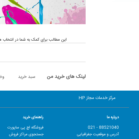
این مطالب برای کمک به شما در انتخاب هرچه بهتر ج
لینک های خرید من
سبد خرید
وض
مرکز خدمات مجاز HP
درباره ما
راهنمای خرید
88521040 - 021
فروشگاه اچ پی ساپورت
آدرس و موقعیت جغرافیایی
جستجوی مراکز فروش