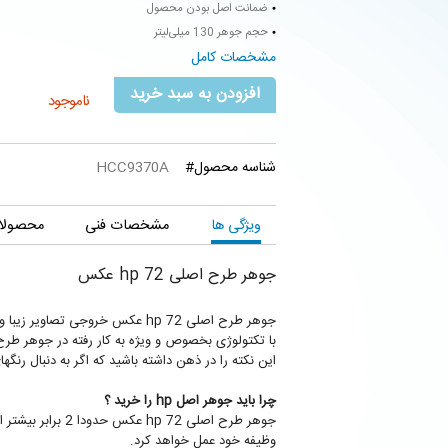
ضمانت اصل بودن محصول
حجم جوهر 130 میلی‌لیتر
مشخصات کامل
افزودن به سبد خرید
ناموجود
شناسه محصول#
HCC9370A
ویژگی ها
مشخصات فنی
محصولات
جوهر طرح اصلی hp 72 عکس
جوهر طرح اصلی hp 72 عکس خروجی
با تکتولوژی بخصوص و ویژه به کار رفته در جوهر طرح اصلی hp 72 عکس تصاویر و مطالب زیباتر از واقعیت پ
این نکته را در ذهن داشته باشید که اگر به دنبال رنگه
چرا باید جوهر اصل hp را خرید ؟
جوهر طرح اصلی 2
وظیفه خود عمل خواهد کرد.