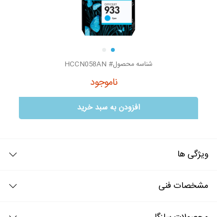
شناسه محصول# HCCN058AN
ناموجود
افزودن به سبد خرید
ویژگی ها
جوهر طرح اصلی hp 933 آبی
مشخصات فنی
جوهر طرح اصلی hp 933 آبی خروجی تصاویر زیبا و با کیفیت را به نمایش
خواهد گذاشت و تصاویر چاپ شده آن بسرعت خشک شده تا رنگها بدون هیچ