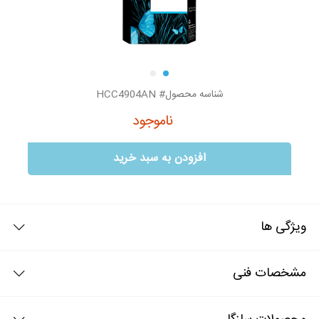
شناسه محصول# HCC4904AN
ناموجود
افزودن به سبد خرید
ویژگی ها
جوهر طرح اصلی hp 940 قرمز
مشخصات فنی
جوهر طرح اصلی hp 940 قرمز خروجی تصاویر زیبا و با کیفیت را به نمایش
خواهد گذاشت و تصاویر چاپ شده آن بسرعت خشک شده تا رنگها بدون هیچ