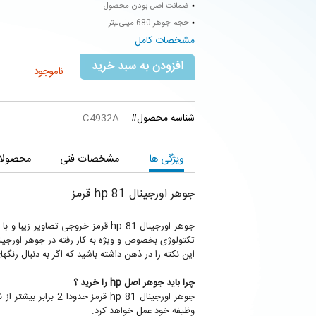
ضمانت اصل بودن محصول
حجم جوهر 680 میلی‌لیتر
مشخصات کامل
افزودن به سبد خرید
ناموجود
شناسه محصول#
C4932A
ویژگی ها
مشخصات فنی
محصولات
جوهر اورجینال hp 81 قرمز
جوهر اورجینال hp 81 قرمز خروجی 
تکتولوژی بخصوص و ویژه به کار رفته در جوهر اورجینال hp 81 قرمز تصاویر و مطالب زیباتر از واقعیت پرینت خوا
این نکته را در ذهن داشته باشید که اگر به دنبال رنگه
چرا باید جوهر اصل hp را خرید ؟
جوهر اورجینال p 81
وظیفه خود عمل خواهد کرد.