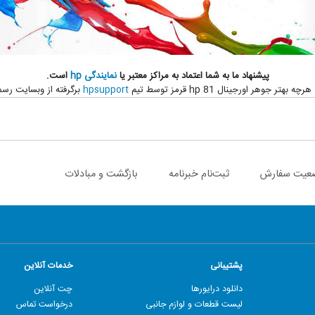
پیشنهاد ما به شما اعتماد به مراکز معتبر یا
نمایندگی
hp
است.
وهر اورجینال hp 81 قرمز توسط تیم
hpsupport
برگرفته از وبسایت رس
عیت سفارش
ثبت‌نام خبرنامه
بازگشت و مبادلات
پشتیبانی
خدمات آنلاین
دانلود درایورها
چت آنلاین
لیست قطعات و لوازم جانبی
درخواست تماس