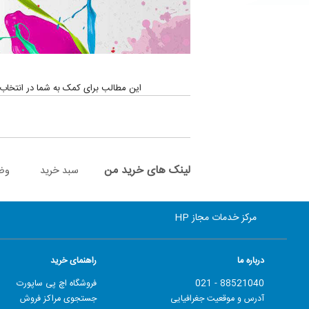
این مطالب برای کمک به شما در انتخاب هرچه بهتر ج
لینک های خرید من
سبد خرید
وض
مرکز خدمات مجاز HP
درباره ما
راهنمای خرید
88521040 - 021
فروشگاه اچ پی ساپورت
آدرس و موقعیت جغرافیایی
جستجوی مراکز فروش