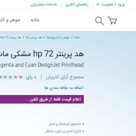
ورود / عضویت
راهنمای آنلاین
خدمات مشتریان
خانه
جوهر و کار
خانه
جوهر و کارتریج hp
هد پرینتر hp
هد پرینتر hp 72 مشکی مات و زرد
هد پرینتر hp 72 مشکی مات و زرد
genta and Cyan DesignJet Printhead
مجموع آرای کاربران
0
رای
اضافه به علاقه مندی ها
اعلام قیمت فقط از طریق تلفن...
محصول اورجینال و اصل
کارکرد آسان و بدون مشکل