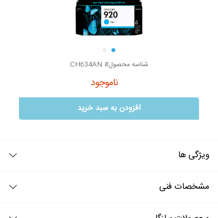
شناسه محصول# CH634AN
ناموجود
افزودن به سبد خرید
ویژگی ها
جوهر اورجینال hp 920 آبی
مشخصات فنی
جوهر اورجینال hp 920 آبی خروجی تصاویر زیبا و با کیفیت را به نمایش
خواهد گذاشت و تصاویر چاپ شده آن بسرعت خشک شده تا رنگها بدون هیچ