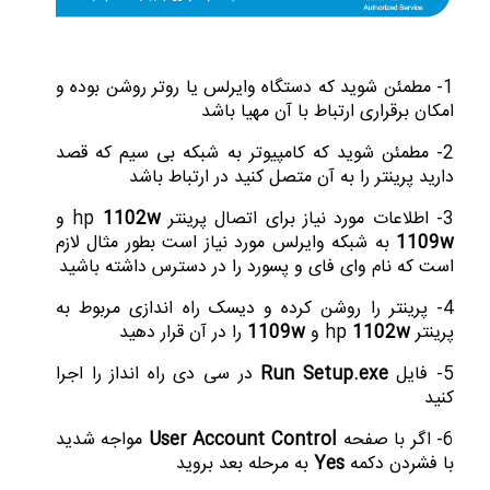
1- مطمئن شوید که دستگاه وایرلس یا روتر روشن بوده و
امکان برقراری ارتباط با آن مهیا باشد
2- مطمئن شوید که کامپیوتر به شبکه بی سیم که قصد
دارید پرینتر را به آن متصل کنید در ارتباط باشد
3- اطلاعات مورد نیاز برای اتصال پرینتر hp
1102w
و
1109w
به شبکه وایرلس مورد نیاز است بطور مثال لازم
است که نام وای فای و پسورد را در دسترس داشته باشید
4- پرینتر را روشن کرده و دیسک راه اندازی مربوط به
پرینتر hp
1102w
و
1109w
را در آن قرار دهید
5- فایل
Run Setup.exe
در سی دی راه انداز را اجرا
کنید
6- اگر با صفحه
User Account Control
مواجه شدید
با فشردن دکمه
Yes
به مرحله بعد بروید